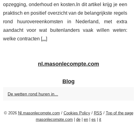
opzegging, onderhoud en kosten.In dit artikel krijg je een
praktisch en positief overzicht van de belangrijkste regels
rond huurovereenkomsten in Nederland, met extra
aandacht voor wat buitenlanders vaak willen weten:
welke contracten [
...
]
nl.masonlecompte.com
Blog
De wetten rond huren in...
© 2026
Nl.masonlecompte.com
/
Cookies Policy
/
RSS
/
Top of the page
masonlecompte.com
|
de
|
en
|
es
|
it